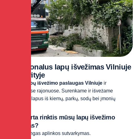
Profesionalus lapų išvežimas Vilniuje
ir apskrityje
Siūlome
lapų išvežimo paslaugas Vilniuje
ir
aplinkiniuose rajonuose. Surenkame ir išvežame
nukritusius lapus iš kiemų, parkų, sodų bei įmonių
teritorijų.
Kodėl verta rinktis mūsų lapų išvežimo
paslaugas?
Tvarkingas aplinkos sutvarkymas.