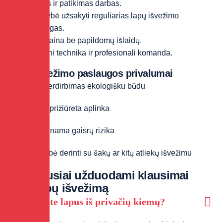
Greitas ir patikimas darbas.
Galimybė užsakyti reguliarias lapų išvežimo
paslaugas.
Aiški kaina be papildomų išlaidų.
Moderni technika ir profesionali komanda.
Lapų išvežimo paslaugos privalumai
Lapų perdirbimas ekologišku būdu
Švari ir prižiūrėta aplinka
Sumažinama gaisrų rizika
Galimybė derinti su šakų ar kitų atliekų išvežimu
Dažniausiai užduodami klausimai
apie lapų išvežimą
Ar išvežate lapus iš privačių kiemų?