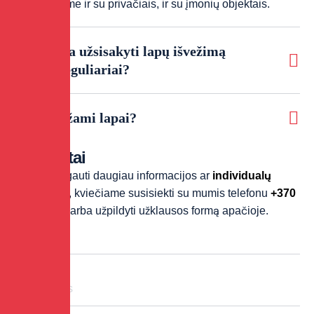
Taip, dirbame ir su privačiais, ir su įmonių objektais.
Ar galima užsisakyti lapų išvežimą
rudenį reguliariai?
Kur išvežami lapai?
Kontaktai
Norėdami gauti daugiau informacijos ar
individualų
pasiūlymą
, kviečiame susisiekti su mumis telefonu
+370
671 53266
arba užpildyti užklausos formą apačioje.