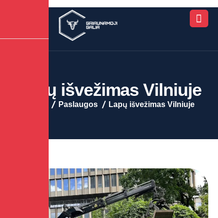
L
a
p
ų
i
š
v
e
ž
i
m
a
s
V
i
l
n
i
u
j
e
Pradžia
Paslaugos
Lapų išvežimas Vilniuje