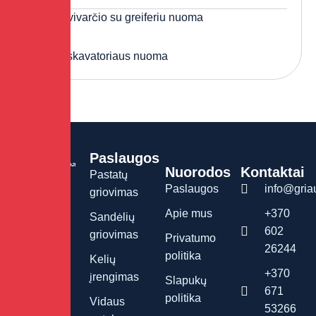
Savivarčio su greiferiu nuoma
Ekskavatoriaus nuoma
Paslaugos
Nuorodos
Kontaktai
Pastatų
Paslaugos
info@griau
Griovimo
griovimas
darbai
Apie mus
+370
Sandėlių
Vilniuje.
602
griovimas
Privatumo
26244
politika
Kelių
+370
įrengimas
Slapukų
671
politika
Vidaus
53266