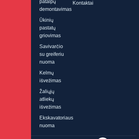
patalpų
Kontaktai
demontavimas
Ūkinių
pastatų
griovimas
Savivarčio
su greiferiu
nuoma
Kelmų
išvežimas
Žaliųjų
atliekų
išvežimas
Ekskavatoriaus
nuoma