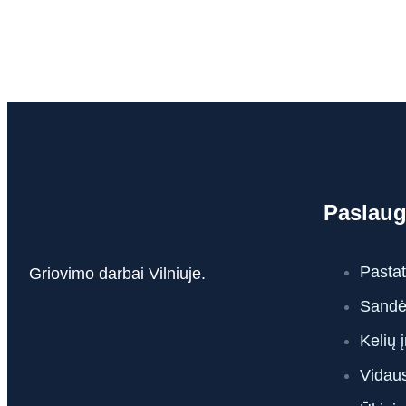
Paslau
Pastat
Griovimo darbai Vilniuje.
Sandėl
Kelių 
Vidau