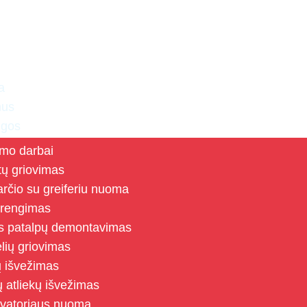
a
mus
ugos
imo darbai
 ir planiravimas 
tų griovimas
rčio su greiferiu nuoma
 įrengimas
s patalpų demontavimas
lių griovimas
 išvežimas
ų atliekų išvežimas
vatoriaus nuoma