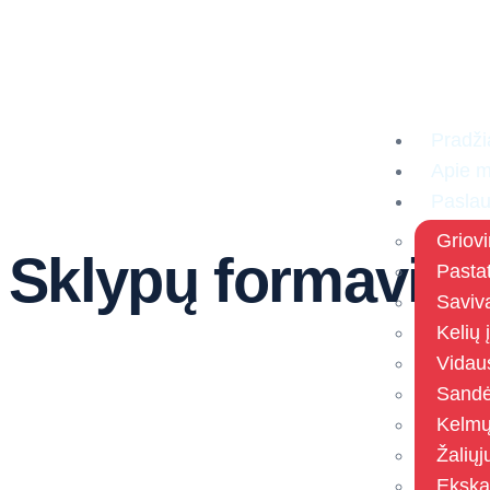
Pradži
Apie 
Pasla
Griov
Sklypų formavimas
Pasta
Saviva
Kelių
Vidau
Sandė
Kelmų
Žaliųj
Ekska