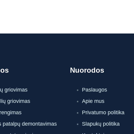
gos
Nuorodos
ų griovimas
Paslaugos
ių griovimas
Apie mus
įrengimas
Privatumo politika
s patalpų demontavimas
Slapukų politika